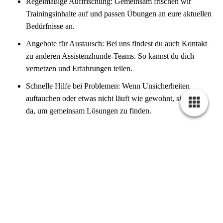
Regelmäßige Auffrischung: Gemeinsam frischen wir
Trainingsinhalte auf und passen Übungen an eure aktuellen
Bedürfnisse an.
Angebote für Austausch: Bei uns findest du auch Kontakt
zu anderen Assistenzhunde-Teams. So kannst du dich
vernetzen und Erfahrungen teilen.
Schnelle Hilfe bei Problemen: Wenn Unsicherheiten
auftauchen oder etwas nicht läuft wie gewohnt, sind wir
da, um gemeinsam Lösungen zu finden.
Jederzeit für dich da
Du hast eine konkrete Frage, benötigst Unterstützung oder
möchtest einfach mal Rücksprache halten? Wir sind nur einen
Anruf oder eine Nachricht entfernt. Es gibt kein „zu spät“ oder
„zu unwichtig“ – deine Anliegen sind uns wichtig, wann immer