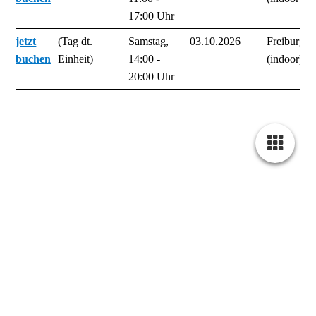
17:00 Uhr
jetzt
(Tag dt.
Samstag,
03.10.2026
Freiburg-H
buchen
Einheit)
14:00 -
(indoor)
20:00 Uhr
Mininare
die besonderen Seminare
Mininare konzentrieren sich in wenigen Stunden auf ein Thema
und schliessen die Lücke zwischen Kurs und Seminar
Perfekt: