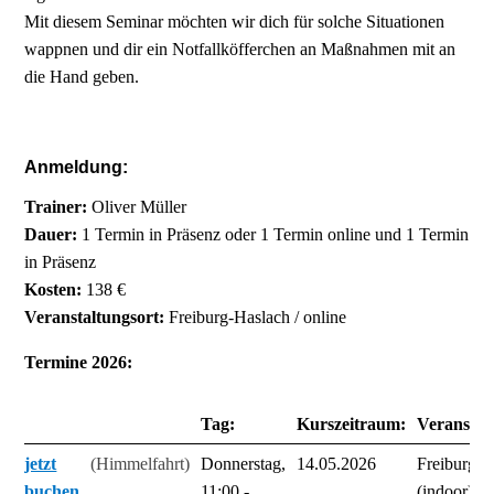
Mit diesem Seminar möchten wir dich für solche Situationen
wappnen und dir ein Notfallköfferchen an Maßnahmen mit an
die Hand geben.
Anmeldung:
Trainer:
Oliver Müller
Dauer:
1 Termin in Präsenz oder 1 Termin online und 1 Termin
in Präsenz
Kosten:
138 €
Veranstaltungsort:
Freiburg-Haslach / online
Termine 2026:
Tag:
Kurszeitraum:
Veranstal
jetzt
(Himmelfahrt)
Donnerstag,
14.05.2026
Freiburg-H
buchen
11:00 -
(indoor)